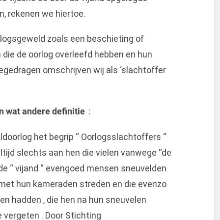
jn, rekenen we hiertoe.
logsgeweld zoals een beschieting of
ie de oorlog overleefd hebben en hun
egedragen omschrijven wij als ‘slachtoffer
n wat andere definitie
:
oorlog het begrip “ Oorlogsslachtoffers “
altijd slechts aan hen die vielen vanwege “de
n de “ vijand “ evengoed mensen sneuvelden
n met hun kameraden streden en die evenzo
nden hadden , die hen na hun sneuvelen
 vergeten . Door Stichting