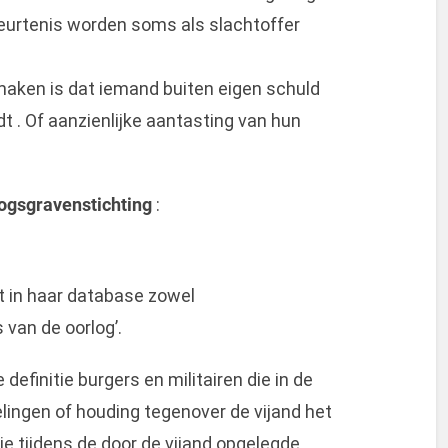
eurtenis worden soms als slachtoffer
maken is dat iemand buiten eigen schuld
jdt . Of aanzienlijke aantasting van hun
logsgravenstichting
:
t in haar database zowel
 van de oorlog’.
definitie burgers en militairen die in de
elingen of houding tegenover de vijand het
e tijdens de door de vijand opgelegde