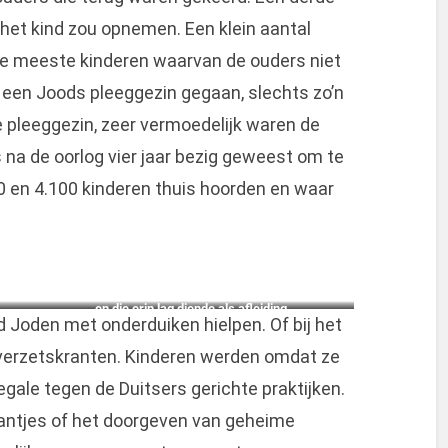
het kind zou opnemen. Een klein aantal
De meeste kinderen waarvan de ouders niet
 een Joods pleeggezin gegaan, slechts zo’n
e pleeggezin, zeer vermoedelijk waren de
 na de oorlog vier jaar bezig geweest om te
 en 4.100 kinderen thuis hoorden en waar
en die erin lag diende als afleiding
d Joden met onderduiken hielpen. Of bij het
 verzetskranten. Kinderen werden omdat ze
egale tegen de Duitsers gerichte praktijken.
antjes of het doorgeven van geheime