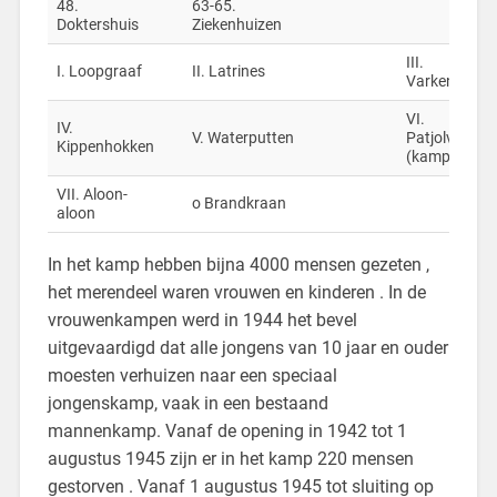
48.
63-65.
Doktershuis
Ziekenhuizen
III.
I. Loopgraaf
II. Latrines
Varkenshok
VI.
IV.
V. Waterputten
Patjolveld
Kippenhokken
(kamptuin)
VII. Aloon-
o Brandkraan
aloon
In het kamp hebben bijna 4000 mensen gezeten ,
het merendeel waren vrouwen en kinderen . In de
vrouwenkampen werd in 1944 het bevel
uitgevaardigd dat alle jongens van 10 jaar en ouder
moesten verhuizen naar een speciaal
jongenskamp, vaak in een bestaand
mannenkamp. Vanaf de opening in 1942 tot 1
augustus 1945 zijn er in het kamp 220 mensen
gestorven . Vanaf 1 augustus 1945 tot sluiting op