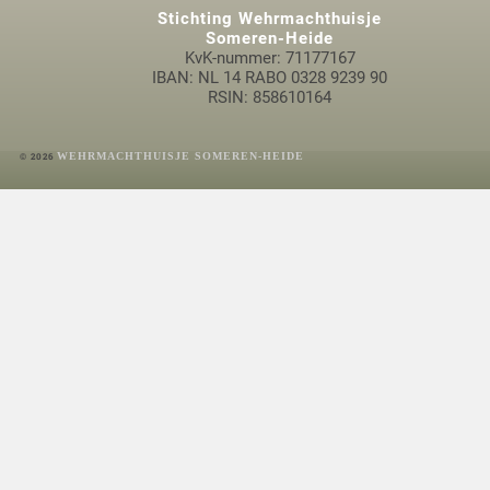
Stichting Wehrmachthuisje
Someren-Heide
KvK-nummer: 71177167
IBAN: NL 14 RABO 0328 9239 90
RSIN: 858610164
WEHRMACHTHUISJE SOMEREN-HEIDE
© 2026