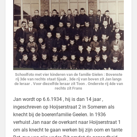
Schoolfoto met vier kinderen van de familie Gielen : Bovenste
rij 3de van rechts staat Sjaak , 3de rij van boven zit Jan langs
de leraar . Voor diezelfde leraar zit Toon . Onderste rij 4de van
rechts zit Frans
Jan wordt op 6.6.1934 , hij is dan 14 jaar ,
ingeschreven op Hoijserstraat 2 in Someren als
knecht bij de boerenfamilie Geelen. In 1936
verhuist Jan naar de overkant naar Hoijserstraat 1
om als knecht te gaan werken bij zijn oom en tante