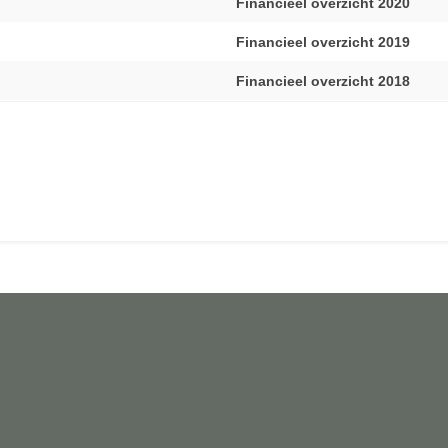
Financieel overzicht 2020
Financieel overzicht 2019
Financieel overzicht 2018
Stichting Wehrmachthuisje
Someren-Heide
KvK-nummer: 71177167
IBAN: NL 14 RABO 0328 9239 90
RSIN: 858610164